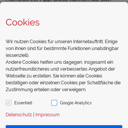
kostenlos
mehr…
Cookies
Wir nutzen Cookies für unseren Internetauftritt. Einige
Neue Bedienstation für
von ihnen sind für bestimmte Funktionen unabdingbar
(essenziell).
Andere Cookies helfen uns dagegen, insgesamt ein
Ihr Smart Home
nutzerfreundlicheres und verbessertes Angebot der
Webseite zu erstellen. Sie können alle Cookies
2018.07.26
bestätigen oder einzelnen Cookies per Schaltfläche die
Zustimmung erteilen oder verweigern.
Schalten, Visualisieren und
Türkommunikation sind mit dem Gira G1
Essentiell
Google Analytics
möglich. Das Gerät gibt es in verschiedenen
Datenschutz
|
Impressum
Ausstattungen, so daß auch eine
nachträgliche Installation in Ihrem