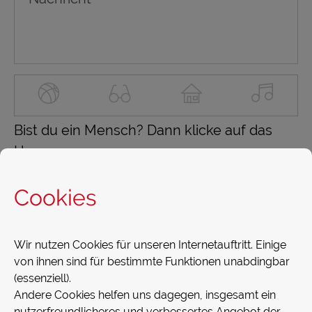
Bist du ein Mensch? Dann klicke auf das
Haus.
Cookies
Ich habe die
Datenschutzerklärung
Wir nutzen Cookies für unseren Internetauftritt. Einige
gelesen und bin damit einverstanden.
von ihnen sind für bestimmte Funktionen unabdingbar
(essenziell).
Andere Cookies helfen uns dagegen, insgesamt ein
nutzerfreundlicheres und verbessertes Angebot der