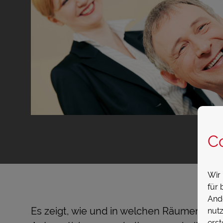
C
Wir 
für 
And
Es zeigt, wie und in welchen Räumen die
nut
erst