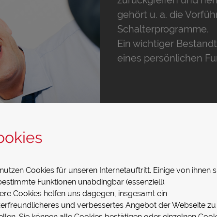
gehört u. a. die Vorfü
Schalterprogramme.
Ein wichtiger Bestandt
eines persönlichen F
ookies
nutzen Cookies für unseren Internetauftritt. Einige von ihnen s
bestimmte Funktionen unabdingbar (essenziell).
ere Cookies helfen uns dagegen, insgesamt ein
– als Ausdruck oder T
zerfreundlicheres und verbessertes Angebot der Webseite zu
ellen. Sie können alle Cookies bestätigen oder einzelnen Cook