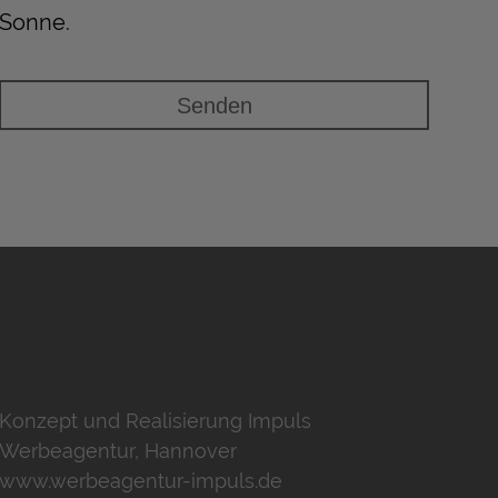
Sonne.
Konzept und Realisierung Impuls
Werbeagentur, Hannover
www.werbeagentur-impuls.de