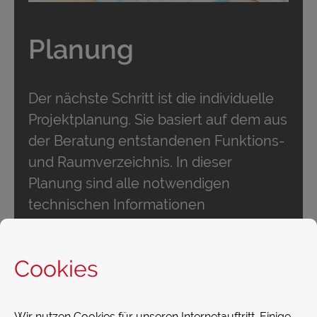
Planung
Der nächste Schritt ist die individuelle
Projektplanung. Sie basiert auf dem aus
der Beratung entstandenen Funktions-
und Raumverzeichnis. In dieser
Planung sind alle notwendigen
technischen Informationen
berücksichtigt:
das von Ihnen ausgewählte
Cookies
Schalterprogramm, die gewünschten
Steuerungsfunktionen und deren
individuelle Umsetzung, z. B. bei der
Wir nutzen Cookies für unseren Internetauftritt. Einige