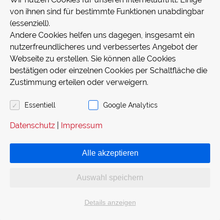
Raumbeleuchtung oder im
von ihnen sind für bestimmte Funktionen unabdingbar
(essenziell).
Jalousiebetrieb.
Andere Cookies helfen uns dagegen, insgesamt ein
nutzerfreundlicheres und verbessertes Angebot der
Webseite zu erstellen. Sie können alle Cookies
bestätigen oder einzelnen Cookies per Schaltfläche die
Zustimmung erteilen oder verweigern.
Call-back Service
Essentiell
Google Analytics
Datenschutz
|
Impressum
Wir rufen Sie zurück.
Alle akzeptieren
Auswahl speichern
Details anzeigen